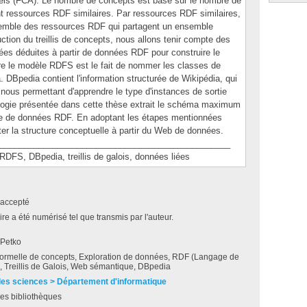
mels (FCA). Le nombre de concepts est basé sur le nombre de
 ressources RDF similaires. Par ressources RDF similaires,
nsemble des ressources RDF qui partagent un ensemble
ction du treillis de concepts, nous allons tenir compte des
nées déduites à partir de données RDF pour construire le
re le modèle RDFS est le fait de nommer les classes de
 DBpedia contient l'information structurée de Wikipédia, qui
s nous permettant d'apprendre le type d'instances de sortie
ogie présentée dans cette thèse extrait le schéma maximum
nce de données RDF. En adoptant les étapes mentionnées
iter la structure conceptuelle à partir du Web de données.
________________________________________________
, DBpedia, treillis de galois, données liées
accepté
e a été numérisé tel que transmis par l'auteur.
 Petko
formelle de concepts, Exploration de données, RDF (Langage de
, Treillis de Galois, Web sémantique, DBpedia
des sciences > Département d'informatique
es bibliothèques