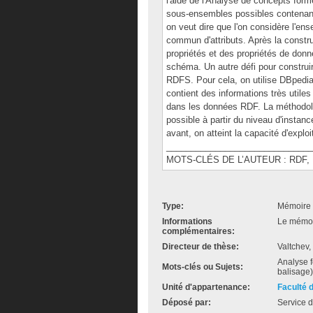
l'aide de l'Analyse de concepts for
sous-ensembles possibles contenant
on veut dire que l'on considère l'e
commun d'attributs. Après la constru
propriétés et des propriétés de don
schéma. Un autre défi pour construi
RDFS. Pour cela, on utilise DBpedia.
contient des informations très utile
dans les données RDF. La méthodol
possible à partir du niveau d'insta
avant, on atteint la capacité d'explo
______________________________
MOTS-CLÉS DE L’AUTEUR : RDF, RDFS
Type:
Mémoire 
Informations
Le mémoir
complémentaires:
Directeur de thèse:
Valtchev,
Analyse 
Mots-clés ou Sujets:
balisage)
Unité d'appartenance:
Faculté 
Déposé par:
Service d