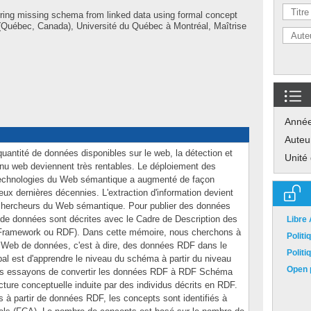
rring missing schema from linked data using formal concept
(Québec, Canada), Université du Québec à Montréal, Maîtrise
Anné
Auteu
uantité de données disponibles sur le web, la détection et
Unité
tenu web deviennent très rentables. Le déploiement des
 technologies du Web sémantique a augmenté de façon
deux dernières décennies. L'extraction d'information devient
chercheurs du Web sémantique. Pour publier des données
 de données sont décrites avec le Cadre de Description des
Libre
Framework ou RDF). Dans cette mémoire, nous cherchons à
Polit
du Web de données, c'est à dire, des données RDF dans le
Polit
pal est d'apprendre le niveau du schéma à partir du niveau
Open p
nous essayons de convertir les données RDF à RDF Schéma
ture conceptuelle induite par des individus décrits en RDF.
ts à partir de données RDF, les concepts sont identifiés à