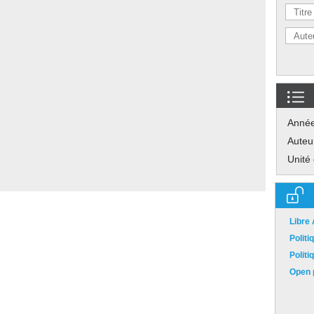
Anné
Auteu
Unité
Libre
Polit
Polit
Open p