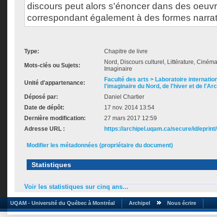
discours peut alors s'énoncer dans des oeuv
correspondant également à des formes narrat
Type:
Chapitre de livre
Nord, Discours culturel, Littérature, Cinéma, 
Mots-clés ou Sujets:
Imaginaire
Faculté des arts > Laboratoire internatio
Unité d'appartenance:
l'imaginaire du Nord, de l'hiver et de l'Ar
Déposé par:
Daniel Chartier
Date de dépôt:
17 nov. 2014 13:54
Dernière modification:
27 mars 2017 12:59
Adresse URL :
https://archipel.uqam.ca/secure/id/eprint
Modifier les métadonnées (propriétaire du document)
Statistiques
Voir les statistiques sur cinq ans...
UQAM - Université du Québec à Montréal
Archipel
Nous écrire