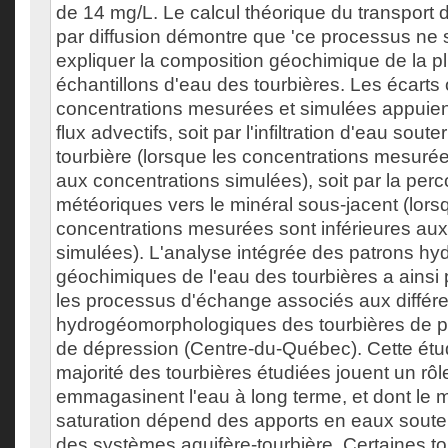
de 14 mg/L. Le calcul théorique du transport
par diffusion démontre que 'ce processus ne s
expliquer la composition géochimique de la p
échantillons d'eau des tourbières. Les écarts
concentrations mesurées et simulées appuien
flux advectifs, soit par l'infiltration d'eau sout
tourbière (lorsque les concentrations mesuré
aux concentrations simulées), soit par la per
météoriques vers le minéral sous-jacent (lors
concentrations mesurées sont inférieures aux
simulées). L'analyse intégrée des patrons hy
géochimiques de l'eau des tourbières a ainsi 
les processus d'échange associés aux différ
hydrogéomorphologiques des tourbières de pen
de dépression (Centre-du-Québec). Cette étu
majorité des tourbières étudiées jouent un rôl
emmagasinent l'eau à long terme, et dont le m
saturation dépend des apports en eaux souterr
des systèmes aquifère-tourbière. Certaines to