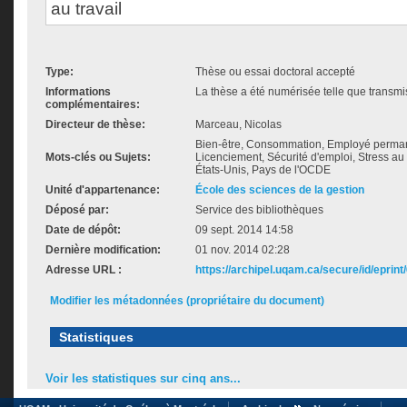
au travail
Type:
Thèse ou essai doctoral accepté
Informations
La thèse a été numérisée telle que transmis
complémentaires:
Directeur de thèse:
Marceau, Nicolas
Bien-être, Consommation, Employé permanen
Mots-clés ou Sujets:
Licenciement, Sécurité d'emploi, Stress au 
États-Unis, Pays de l'OCDE
Unité d'appartenance:
École des sciences de la gestion
Déposé par:
Service des bibliothèques
Date de dépôt:
09 sept. 2014 14:58
Dernière modification:
01 nov. 2014 02:28
Adresse URL :
https://archipel.uqam.ca/secure/id/eprint
Modifier les métadonnées (propriétaire du document)
Statistiques
Voir les statistiques sur cinq ans...