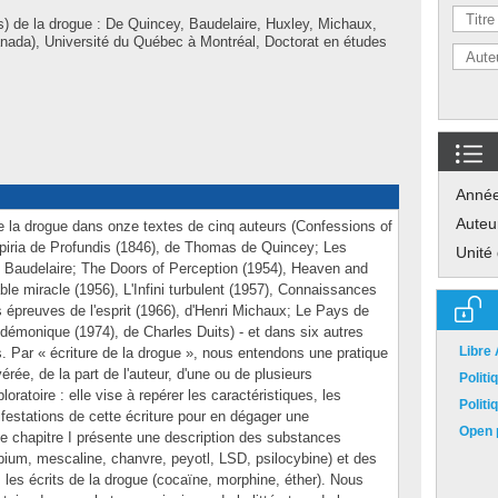
s) de la drogue : De Quincey, Baudelaire, Huxley, Michaux,
nada), Université du Québec à Montréal, Doctorat en études
Anné
Auteu
 de la drogue dans onze textes de cinq auteurs (Confessions of
piria de Profundis (1846), de Thomas de Quincey; Les
Unité
es Baudelaire; The Doors of Perception (1954), Heaven and
ble miracle (1956), L'Infini turbulent (1957), Connaissances
 épreuves de l'esprit (1966), d'Henri Michaux; Le Pays de
 démonique (1974), de Charles Duits) - et dans six autres
Libre
. Par « écriture de la drogue », nous entendons une pratique
rée, de la part de l'auteur, d'une ou de plusieurs
Polit
ratoire : elle vise à repérer les caractéristiques, les
Polit
estations de cette écriture pour en dégager une
Open p
e chapitre I présente une description des substances
pium, mescaline, chanvre, peyotl, LSD, psilocybine) et des
es écrits de la drogue (cocaïne, morphine, éther). Nous