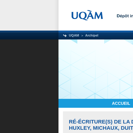
UQAM
Archipel
ACCUEIL
RÉ-ÉCRITURE(S) DE LA
HUXLEY, MICHAUX, DUI