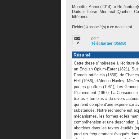
Monette, Annie
(2014). « Ré-écriture(
Duits » Thèse. Montréal (Québec, Ca
littéraires.
Fichier(s) associé(s) à ce document :
PDF
Télécharger (35MB)
Résumé
Cette thèse s'intéresse à l'écriture
an English Opium-Eater (1821), Sus
Paradis artificiels (1856), de Charl
Hell (1956), d'Aldous Huxley; Miséra
par les gouffres (1961), Les Grandes
l'éclairement (1967), La Conscience
textes « témoins » de divers auteurs
qui rend compte d'une expérience avé
substances. Notre recherche est explo
mécanismes, les formes et les manif
compréhension et une description. L
abordées dans les textes étudiés (o
produits fréquemment évoqués dans l