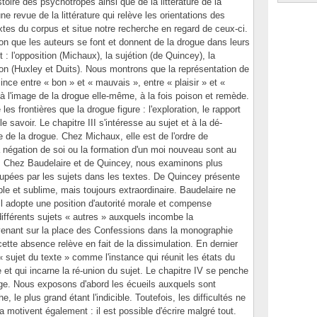
stoire des psychotropes ainsi que de la littérature de la
e revue de la littérature qui relève les orientations des
tes du corpus et situe notre recherche en regard de ceux-ci.
ion que les auteurs se font et donnent de la drogue dans leurs
: l'opposition (Michaux), la sujétion (de Quincey), la
ion (Huxley et Duits). Nous montrons que la représentation de
ince entre « bon » et « mauvais », entre « plaisir » et «
t à l'image de la drogue elle-même, à la fois poison et remède.
les frontières que la drogue figure : l'exploration, le rapport
le savoir. Le chapitre III s'intéresse au sujet et à la dé-
nce de la drogue. Chez Michaux, elle est de l'ordre de
a négation de soi ou la formation d'un moi nouveau sont au
s. Chez Baudelaire et de Quincey, nous examinons plus
cupées par les sujets dans les textes. De Quincey présente
ble et sublime, mais toujours extraordinaire. Baudelaire ne
il adopte une position d'autorité morale et compense
ifférents sujets « autres » auxquels incombe la
venant sur la place des Confessions dans la monographie
tte absence relève en fait de la dissimulation. En dernier
« sujet du texte » comme l'instance qui réunit les états du
 et qui incarne la ré-union du sujet. Le chapitre IV se penche
ngage. Nous exposons d'abord les écueils auxquels sont
, le plus grand étant l'indicible. Toutefois, les difficultés ne
la motivent également : il est possible d'écrire malgré tout.