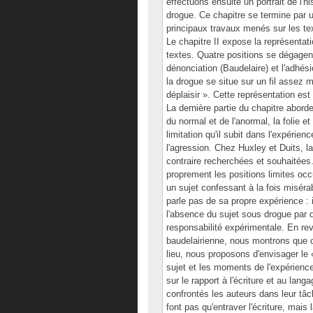
effectuons ensuite un portrait de l'hi
drogue. Ce chapitre se termine par un
principaux travaux menés sur les tex
Le chapitre II expose la représentat
textes. Quatre positions se dégagent 
dénonciation (Baudelaire) et l'adhés
la drogue se situe sur un fil assez m
déplaisir ». Cette représentation es
La dernière partie du chapitre aborde 
du normal et de l'anormal, la folie et 
limitation qu'il subit dans l'expérie
l'agression. Chez Huxley et Duits, l
contraire recherchées et souhaitée
proprement les positions limites oc
un sujet confessant à la fois miséra
parle pas de sa propre expérience : 
l'absence du sujet sous drogue par d
responsabilité expérimentale. En re
baudelairienne, nous montrons que ce
lieu, nous proposons d'envisager le 
sujet et les moments de l'expérience
sur le rapport à l'écriture et au la
confrontés les auteurs dans leur tâche
font pas qu'entraver l'écriture, mais 