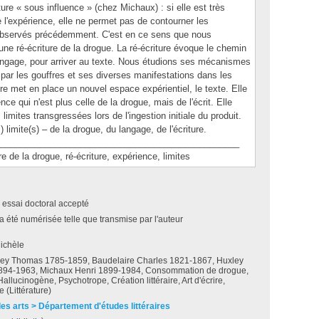
ure « sous influence » (chez Michaux) : si elle est très
'expérience, elle ne permet pas de contourner les
 observés précédemment. C'est en ce sens que nous
'une ré-écriture de la drogue. La ré-écriture évoque le chemin
langage, pour arriver au texte. Nous étudions ses mécanismes
ar les gouffres et ses diverses manifestations dans les
ure met en place un nouvel espace expérientiel, le texte. Elle
ce qui n'est plus celle de la drogue, mais de l'écrit. Elle
 limites transgressées lors de l'ingestion initiale du produit.
 limite(s) – de la drogue, du langage, de l'écriture.
________________________________________________
e la drogue, ré-écriture, expérience, limites
 essai doctoral accepté
a été numérisée telle que transmise par l'auteur
ichèle
ey Thomas 1785-1859, Baudelaire Charles 1821-1867, Huxley
894-1963, Michaux Henri 1899-1984, Consommation de drogue,
allucinogène, Psychotrope, Création littéraire, Art d'écrire,
e (Littérature)
des arts > Département d'études littéraires