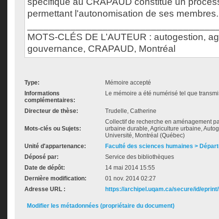
spécifique au CRAPAUD constitue un proces
permettant l'autonomisation de ses membres.
___________________________________
MOTS-CLÉS DE L’AUTEUR : autogestion, agri
gouvernance, CRAPAUD, Montréal
Type:
Mémoire accepté
Informations
Le mémoire a été numérisé tel que transmis
complémentaires:
Directeur de thèse:
Trudelle, Catherine
Collectif de recherche en aménagement pay
Mots-clés ou Sujets:
urbaine durable, Agriculture urbaine, Auto
Université, Montréal (Québec)
Unité d'appartenance:
Faculté des sciences humaines > Dépar
Déposé par:
Service des bibliothèques
Date de dépôt:
14 mai 2014 15:55
Dernière modification:
01 nov. 2014 02:27
Adresse URL :
https://archipel.uqam.ca/secure/id/eprint
Modifier les métadonnées (propriétaire du document)