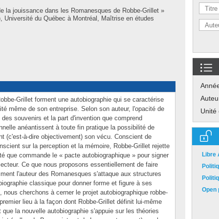
de la jouissance dans les Romanesques de Robbe-Grillet »
 Université du Québec à Montréal, Maîtrise en études
Anné
Auteu
be-Grillet forment une autobiographie qui se caractérise
bilité même de son entreprise. Selon son auteur, l'opacité de
Unité
ité des souvenirs et la part d'invention que comprend
elle anéantissent à toute fin pratique la possibilité de
ent (c'est-à-dire objectivement) son vécu. Conscient de
conscient sur la perception et la mémoire, Robbe-Grillet rejette
Libre
icité que commande le « pacte autobiographique » pour signer
lecteur. Ce que nous proposons essentiellement de faire
Polit
omment l'auteur des Romanesques s'attaque aux structures
Polit
biographie classique pour donner forme et figure à ses
Open p
, nous cherchons à cerner le projet autobiographique robbe-
premier lieu à la façon dont Robbe-Grillet définit lui-même
t que la nouvelle autobiographie s'appuie sur les théories