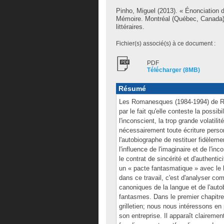
Pinho, Miguel
(2013). « Énonciation 
Mémoire. Montréal (Québec, Canada),
littéraires.
Fichier(s) associé(s) à ce document :
PDF
Télécharger (8MB)
Résumé
Les Romanesques (1984-1994) de Rob
par le fait qu'elle conteste la possi
l'inconscient, la trop grande volatil
nécessairement toute écriture personn
l'autobiographe de restituer fidèlem
l'influence de l'imaginaire et de l'in
le contrat de sincérité et d'authent
un « pacte fantasmatique » avec le 
dans ce travail, c'est d'analyser c
canoniques de la langue et de l'auto
fantasmes. Dans le premier chapitre
grilletien; nous nous intéressons en 
son entreprise. Il apparaît clairemen