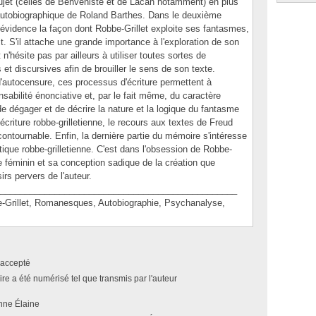
ujet (celles de Benveniste et de Lacan notamment) en plus
e autobiographique de Roland Barthes. Dans le deuxième
 évidence la façon dont Robbe-Grillet exploite ses fantasmes,
. S'il attache une grande importance à l'exploration de son
n'hésite pas par ailleurs à utiliser toutes sortes de
 et discursives afin de brouiller le sens de son texte.
 d'autocensure, ces processus d'écriture permettent à
nsabilité énonciative et, par le fait même, du caractère
e dégager et de décrire la nature et la logique du fantasme
'écriture robbe-grilletienne, le recours aux textes de Freud
contournable. Enfin, la dernière partie du mémoire s'intéresse
ique robbe-grilletienne. C'est dans l'obsession de Robbe-
xe féminin et sa conception sadique de la création que
irs pervers de l'auteur.
________________________________________________
illet, Romanesques, Autobiographie, Psychanalyse,
accepté
e a été numérisé tel que transmis par l'auteur
nne Élaine