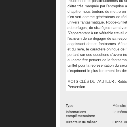
freudiennes et postfreudiennes du s
d'être très marquée par l'entrepris
chapitre, nous tentons de mettre en
s'en sert comme générateurs de récit
univers fantasmatique, Robbe-Grillet 
subterfuges, de stratégies narratives
S'apparentant à un véritable travail
l'écrivain de se dégager de sa respo
angoissant de ses fantasmes. Afin d
et du rêve, le caractère onirique de l
portant sur ces questions s'avère in
au caractère pervers de la fantasmat
Grillet pour la représentation du se
s'expriment le plus fortement les dés
______________________________
MOTS-CLÉS DE L’AUTEUR : Robbe-Gr
Perversion
Type:
Mémoire 
Informations
Le mémoir
complémentaires:
Directeur de thèse:
Cliche, A