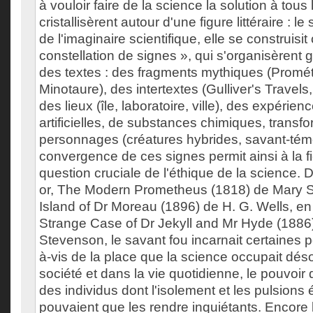
à vouloir faire de la science la solution à tou
cristallisèrent autour d'une figure littéraire : 
de l'imaginaire scientifique, elle se construis
constellation de signes », qui s'organisèrent g
des textes : des fragments mythiques (Promét
Minotaure), des intertextes (Gulliver's Travels,
des lieux (île, laboratoire, ville), des expérien
artificielles, de substances chimiques, transf
personnages (créatures hybrides, savant-témo
convergence de ces signes permit ainsi à la fi
question cruciale de l'éthique de la science.
or, The Modern Prometheus (1818) de Mary Sh
Island of Dr Moreau (1896) de H. G. Wells, e
Strange Case of Dr Jekyll and Mr Hyde (1886
Stevenson, le savant fou incarnait certaines p
à-vis de la place que la science occupait dés
société et dans la vie quotidienne, le pouvoir q
des individus dont l'isolement et les pulsions
pouvaient que les rendre inquiétants. Encore