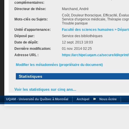
complémentaires:
Directeur de thèse:
Marchand, André
Coût, Douleur thoracique, Efficacité, Éval
Mots-clés ou Sujets:
Service d'urgence médicale, Thérapie cogni
Trouble panique
Unité d'appartenance:
Faculté des sciences humaines > Dépar
Déposé par:
Service des bibliothèques
Date de dépôt:
12 sept. 2013 18:03
Dernière modification:
01 nov. 2014 02:25
Adresse URL :
https://archipel.uqam.ca/secure/id/eprint
Modifier les métadonnées (propriétaire du document)
Statistiques
Voir les statistiques sur cinq ans...
UQAM - Université du Québec à Montréal
Archipel
Nous écrire