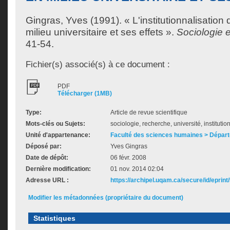
Gingras, Yves
(1991). « L'institutionnalisation
milieu universitaire et ses effets ».
Sociologie e
41-54.
Fichier(s) associé(s) à ce document :
PDF
Télécharger (1MB)
Type:
Article de revue scientifique
Mots-clés ou Sujets:
sociologie, recherche, université, institutio
Unité d'appartenance:
Faculté des sciences humaines > Départ
Déposé par:
Yves Gingras
Date de dépôt:
06 févr. 2008
Dernière modification:
01 nov. 2014 02:04
Adresse URL :
https://archipel.uqam.ca/secure/id/eprint
Modifier les métadonnées (propriétaire du document)
Statistiques