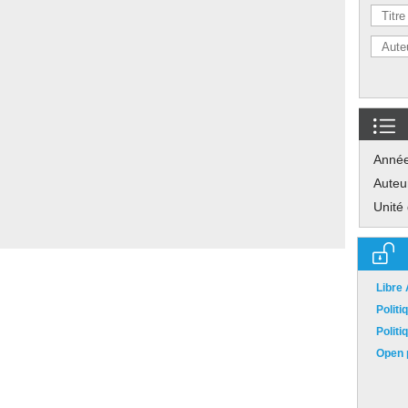
Anné
Auteu
Unité
Libre
Polit
Polit
Open p