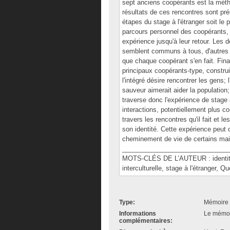
sept anciens coopérants est la méth
résultats de ces rencontres sont pré
étapes du stage à l'étranger soit le p
parcours personnel des coopérants, d
expérience jusqu'à leur retour. Les
semblent communs à tous, d'autres s
que chaque coopérant s'en fait. Fin
principaux coopérants-type, construit
l'intégré désire rencontrer les gens; 
sauveur aimerait aider la population;
traverse donc l'expérience de stage à
interactions, potentiellement plus con
travers les rencontres qu'il fait et le
son identité. Cette expérience peut d
cheminement de vie de certains mais
______________________________
MOTS-CLÉS DE L’AUTEUR : identité, 
interculturelle, stage à l'étranger, 
Type:
Mémoire 
Informations
Le mémoir
complémentaires: