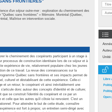
SANS FRONTIÈRES"
rience d'un séjour outre-mer : exploration du cheminement des
ger "Québec sans frontières" » Mémoire. Montréal (Québec,
réal, Maîtrise en intervention sociale.
Anné
Auteu
lorer le cheminement des coopérants participant à un stage à
Unité
eur processus de construction identitaire lors de ce séjour et à
ette expérience de vie, relativement populaire chez les jeunes
cation de ce travail. La revue des connaissances sur la
e programme Québec sans frontières et ses impacts permet de
Libre
el, culturel et déstabilisant de cette expérience. Celle-ci
e et un retour; le coopérant vit ainsi inévitablement une
Polit
e s'articule donc autour des concepts d'identité et de culture;
Polit
ait que se construit l'identité du coopérant et ce par un
Open p
et celle que les autres qu'il côtoie lui renvoient. C'est un
tionnel. Pour atteindre le but de cette étude, connaître
 expérience est fort à propos; un entretien semi-dirigé avec