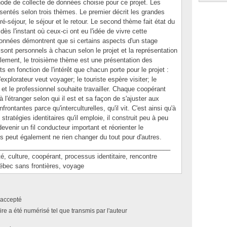
ode de collecte de données choisie pour ce projet. Les
sentés selon trois thèmes. Le premier décrit les grandes
ré-séjour, le séjour et le retour. Le second thème fait état du
ès l'instant où ceux-ci ont eu l'idée de vivre cette
 données démontrent que si certains aspects d'un stage
ont personnels à chacun selon le projet et la représentation
alement, le troisième thème est une présentation des
s en fonction de l'intérêt que chacun porte pour le projet :
l'explorateur veut voyager; le touriste espère visiter; le
 et le professionnel souhaite travailler. Chaque coopérant
 l'étranger selon qui il est et sa façon de s'ajuster aux
frontantes parce qu'interculturelles, qu'il vit. C'est ainsi qu'à
s stratégies identitaires qu'il emploie, il construit peu à peu
evenir un fil conducteur important et réorienter le
 peut également ne rien changer du tout pour d'autres.
________________________________________________
culture, coopérant, processus identitaire, rencontre
Québec sans frontières, voyage
accepté
e a été numérisé tel que transmis par l'auteur