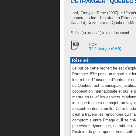
L'ÉTRANGER "QUÉBEC 
Lord, François-René
(2007). « L'expé
coopérants lors d'un stage à l'étran
Canada), Université du Québec à Mont
Fichier(s) associé(s) à ce document :
PDF
Télécharger (9MB)
Résumé
Le but de cette recherche est d'exp
l'étranger. Elle pose un regard sur l
leur retour. L'absence d'écrits sur c
du Québec, est la principale justifi
coopération internationale et sur l
mettre en relief les aspects relationn
implique toujours un projet, un voyag
rencontre interculturelle. Cette étud
c'est à travers les rencontres qu'il f
compromis entre l'image qu'il se crée 
processus dynamique, narratif et rela
l'histoire de gens qui ont vécu cette