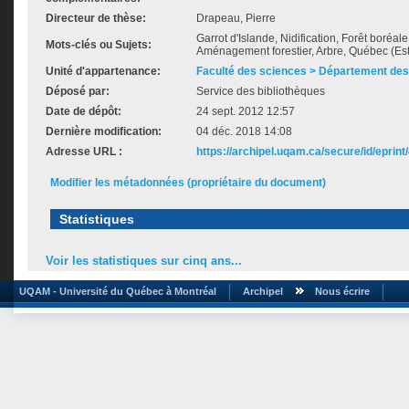
Directeur de thèse:
Drapeau, Pierre
Garrot d'Islande, Nidification, Forêt boréal
Mots-clés ou Sujets:
Aménagement forestier, Arbre, Québec (Est
Unité d'appartenance:
Faculté des sciences > Département des
Déposé par:
Service des bibliothèques
Date de dépôt:
24 sept. 2012 12:57
Dernière modification:
04 déc. 2018 14:08
Adresse URL :
https://archipel.uqam.ca/secure/id/eprint
Modifier les métadonnées (propriétaire du document)
Statistiques
Voir les statistiques sur cinq ans...
UQAM - Université du Québec à Montréal
Archipel
Nous écrire