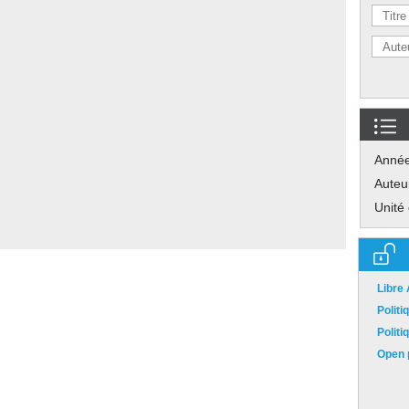
Anné
Auteu
Unité
Libre
Polit
Polit
Open p