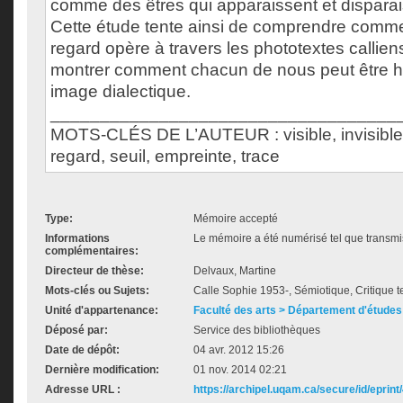
comme des êtres qui apparaissent et disparaiss
Cette étude tente ainsi de comprendre comme
regard opère à travers les phototextes callien
montrer comment chacun de nous peut être 
image dialectique.
___________________________________
MOTS-CLÉS DE L’AUTEUR : visible, invisible,
regard, seuil, empreinte, trace
Type:
Mémoire accepté
Informations
Le mémoire a été numérisé tel que transmis
complémentaires:
Directeur de thèse:
Delvaux, Martine
Mots-clés ou Sujets:
Calle Sophie 1953-, Sémiotique, Critique t
Unité d'appartenance:
Faculté des arts > Département d'études 
Déposé par:
Service des bibliothèques
Date de dépôt:
04 avr. 2012 15:26
Dernière modification:
01 nov. 2014 02:21
Adresse URL :
https://archipel.uqam.ca/secure/id/eprint