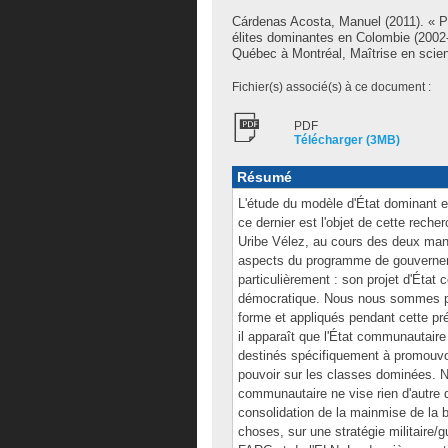
Cárdenas Acosta, Manuel
(2011). « P
élites dominantes en Colombie (2002
Québec à Montréal, Maîtrise en scien
Fichier(s) associé(s) à ce document :
PDF
Télécharger (3MB)
Résumé
L'étude du modèle d'État dominant e
ce dernier est l'objet de cette rech
Uribe Vélez, au cours des deux man
aspects du programme de gouvernem
particulièrement : son projet d'État
démocratique. Nous nous sommes pe
forme et appliqués pendant cette prés
il apparaît que l'État communautai
destinés spécifiquement à promouvoi
pouvoir sur les classes dominées. N
communautaire ne vise rien d'autre qu
consolidation de la mainmise de la bo
choses, sur une stratégie militaire/g