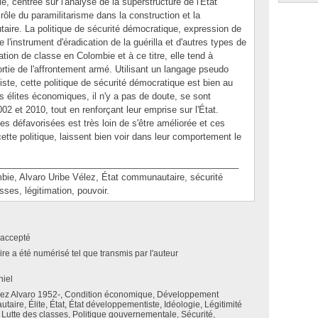
, centrée sur l'analyse de la superstructure de l'État
ôle du paramilitarisme dans la construction et la
aire. La politique de sécurité démocratique, expression de
 l'instrument d'éradication de la guérilla et d'autres types de
tion de classe en Colombie et à ce titre, elle tend à
rtie de l'affrontement armé. Utilisant un langage pseudo
ste, cette politique de sécurité démocratique est bien au
 élites économiques, il n'y a pas de doute, se sont
02 et 2010, tout en renforçant leur emprise sur l'État.
es défavorisées est très loin de s'être améliorée et ces
ette politique, laissent bien voir dans leur comportement le
________________________________________________
, Alvaro Uribe Vélez, État communautaire, sécurité
sses, légitimation, pouvoir.
accepté
e a été numérisé tel que transmis par l'auteur
niel
lez Alvaro 1952-, Condition économique, Développement
aire, Élite, État, État développementiste, Idéologie, Légitimité
, Lutte des classes, Politique gouvernementale, Sécurité,