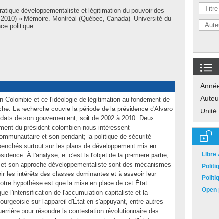
ratique développementaliste et légitimation du pouvoir des
-2010) » Mémoire. Montréal (Québec, Canada), Université du
ce politique.
Anné
Auteu
n Colombie et de l'idéologie de légitimation au fondement de
erche. La recherche couvre la période de la présidence d'Alvaro
Unité
dats de son gouvernement, soit de 2002 à 2010. Deux
ent du président colombien nous intéressent
 communautaire et son pendant; la politique de sécurité
nchés surtout sur les plans de développement mis en
Libre
idence. À l'analyse, et c'est là l'objet de la première partie,
re et son approche développementaliste sont des mécanismes
Polit
r les intérêts des classes dominantes et à asseoir leur
Polit
otre hypothèse est que la mise en place de cet État
Open p
e l'intensification de l'accumulation capitaliste et la
urgeoisie sur l'appareil d'État en s'appuyant, entre autres
uerrière pour résoudre la contestation révolutionnaire des