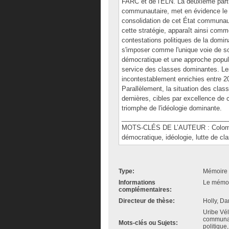
FARC et de l'ELN. La deuxième partie
communautaire, met en évidence le r
consolidation de cet État communaut
cette stratégie, apparaît ainsi comme
contestations politiques de la domina
s'imposer comme l'unique voie de so
démocratique et une approche populi
service des classes dominantes. Les
incontestablement enrichies entre 20
Parallèlement, la situation des class
dernières, cibles par excellence de c
triomphe de l'idéologie dominante.
______________________________
MOTS-CLÉS DE L’AUTEUR : Colombie
démocratique, idéologie, lutte de cla
Type:
Mémoire 
Informations
Le mémoir
complémentaires:
Directeur de thèse:
Holly, Da
Uribe Vé
communaut
Mots-clés ou Sujets:
politique