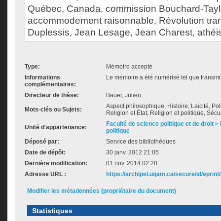
Québec, Canada, commission Bouchard-Tayl
accommodement raisonnable, Révolution tran
Duplessis, Jean Lesage, Jean Charest, athéi
Type:
Mémoire accepté
Informations
Le mémoire a été numérisé tel que transmis
complémentaires:
Directeur de thèse:
Bauer, Julien
Aspect philosophique, Histoire, Laïcité, P
Mots-clés ou Sujets:
Religion et État, Religion et politique, Séc
Faculté de science politique et de droit
Unité d'appartenance:
politique
Déposé par:
Service des bibliothèques
Date de dépôt:
30 janv. 2012 21:05
Dernière modification:
01 nov. 2014 02:20
Adresse URL :
https://archipel.uqam.ca/secure/id/eprint
Modifier les métadonnées (propriétaire du document)
Statistiques