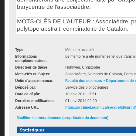
barycentre de l'associaèdre.
___________________________________
MOTS-CLÉS DE L’AUTEUR : Associaèdre, pe
polytope abstrait, combinatoire de Catalan.
Type:
Mémoire accepté
Informations
Le mémoire a été numérisé tel que transmis
complémentaires:
Directeur de thèse:
Hohlweg, Christophe
Mots-clés ou Sujets:
Associaèdre, Nombres de Catalan, Permuto
Unité d'appartenance:
Faculté des sciences > Département de
Déposé par:
Service des bibliothèques
Date de dépôt:
10 nov. 2011 17:51
Dernière modification:
01 nov. 2014 02:20
Adresse URL :
https://archipel.uqam.ca/secure/id/eprint
Modifier les métadonnées (propriétaire du document)
Statistiques