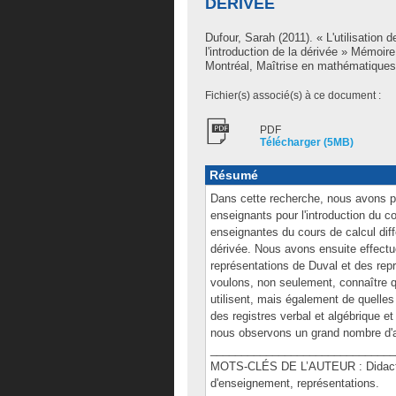
DÉRIVÉE
Dufour, Sarah
(2011). « L'utilisation 
l'introduction de la dérivée » Mémoi
Montréal, Maîtrise en mathématiques
Fichier(s) associé(s) à ce document :
PDF
Télécharger (5MB)
Résumé
Dans cette recherche, nous avons pou
enseignants pour l'introduction du 
enseignantes du cours de calcul diff
dérivée. Nous avons ensuite effectu
représentations de Duval et des repr
voulons, non seulement, connaître q
utilisent, mais également de quelle
des registres verbal et algébrique e
nous observons un grand nombre d'ac
______________________________
MOTS-CLÉS DE L’AUTEUR : Didactiqu
d'enseignement, représentations.