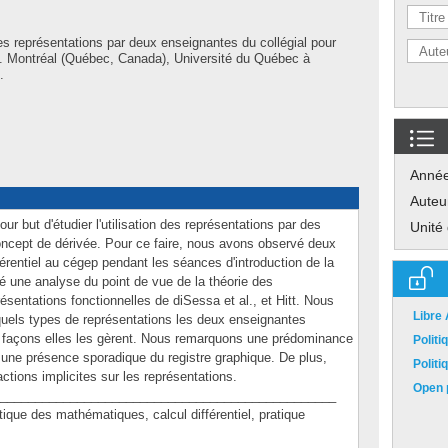
des représentations par deux enseignantes du collégial pour
re. Montréal (Québec, Canada), Université du Québec à
.
Anné
Auteu
r but d'étudier l'utilisation des représentations par des
Unité
concept de dérivée. Pour ce faire, nous avons observé deux
érentiel au cégep pendant les séances d'introduction de la
é une analyse du point de vue de la théorie des
ésentations fonctionnelles de diSessa et al., et Hitt. Nous
Libre
uels types de représentations les deux enseignantes
s façons elles les gèrent. Nous remarquons une prédominance
Polit
t une présence sporadique du registre graphique. De plus,
Polit
tions implicites sur les représentations.
Open p
________________________________________________
e des mathématiques, calcul différentiel, pratique