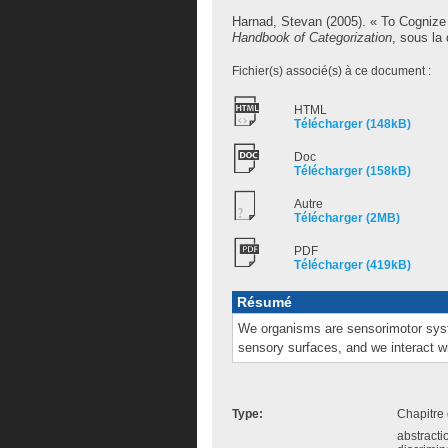
Harnad, Stevan
(2005). « To Cognize 
Handbook of Categorization
, sous la 
Fichier(s) associé(s) à ce document :
HTML
Télécharger (148kB)
Doc
Télécharger (158kB)
Autre
Télécharger (2MB)
PDF
Télécharger (419kB)
Résumé
We organisms are sensorimotor syst
sensory surfaces, and we interact w
Type:
Chapitre 
abstracti