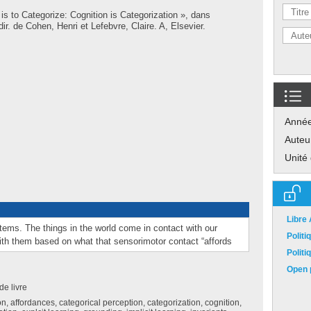
is to Categorize: Cognition is Categorization », dans
dir. de
Cohen, Henri
et
Lefebvre, Claire
. A, Elsevier.
Anné
Auteu
Unité
Libre
ems. The things in the world come in contact with our
Polit
ith them based on what that sensorimotor contact “affords
Polit
Open p
de livre
on, affordances, categorical perception, categorization, cognition,