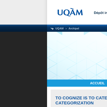
UQAM
Archipel
ACCUEIL
TO COGNIZE IS TO CATE
CATEGORIZATION