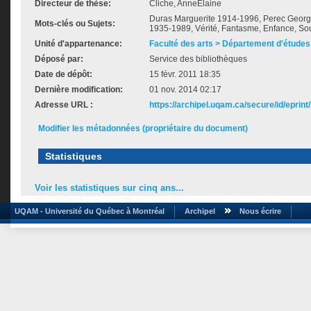
Directeur de thèse:
Cliche, AnneÉlaine
Duras Marguerite 1914-1996, Perec Georg
Mots-clés ou Sujets:
1935-1989, Vérité, Fantasme, Enfance, So
Unité d'appartenance:
Faculté des arts > Département d'études 
Déposé par:
Service des bibliothèques
Date de dépôt:
15 févr. 2011 18:35
Dernière modification:
01 nov. 2014 02:17
Adresse URL :
https://archipel.uqam.ca/secure/id/eprint
Modifier les métadonnées (propriétaire du document)
Statistiques
Voir les statistiques sur cinq ans...
UQAM - Université du Québec à Montréal
Archipel
Nous écrire