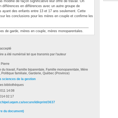
 modifié de façon significative leur offre de travail. On
n différences en différences avec un autre groupe de
s ayant des enfants entre 13 et 17 ans seulement. Cette
 sur les conclusions pour les mères en couple et confirme les
________________________________________________
 de garde, mères en couple, mères monoparentales.
accepté
e a été numérisé tel que transmis par l'auteur
 Pierre
du travail, Famille biparentale, Famille monoparentale, Mère
l, Politique familiale, Garderie, Québec (Province)
s sciences de la gestion
es bibliothèques
2011 14:08
2014 02:17
rchipel.uqam.ca/secure/id/eprint/3637
ire du document)