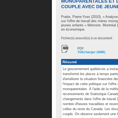
MONOPARENTALES ET D
COUPLE AVEC DE JEUN
Pratte, Pierre-Yves
(2010). « Analyse 
sur l'offre de travail des mères mon
jeunes enfants » Mémoire. Montréal 
en économique.
Fichier(s) associé(s) à ce document :
PDF
Télécharger (4MB)
Résumé
Le gouvernement québécois a instaur
transformé les places à temps partiel
d'améliorer la situation financière 
l'impact de cette politique sur l'off
monoparentales. À l'aide de la métho
recensements de Statistique Canada
changements dans l'offre de travail 
nombre d'heures travaillées et reve
celles du reste du Canada. Les résul
couple. On observe seulement une h