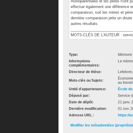
monoparentales et les pères n'ont pas
effectue également une différence e
comparaison, soit les mères et père
dernière comparaison jette un doute
autres résultats.
______________________________
MOTS-CLÉS DE L’AUTEUR : services
Type:
Mémoire 
Informations
Le mémoir
complémentaires:
Directeur de thèse:
Lefebvre,
Économie 
Mots-clés ou Sujets:
au travai
Unité d'appartenance:
École de
Déposé par:
Service d
Date de dépôt:
21 janv. 
Dernière modification:
01 nov. 
Adresse URL :
https://a
Modifier les métadonnées (propriéta