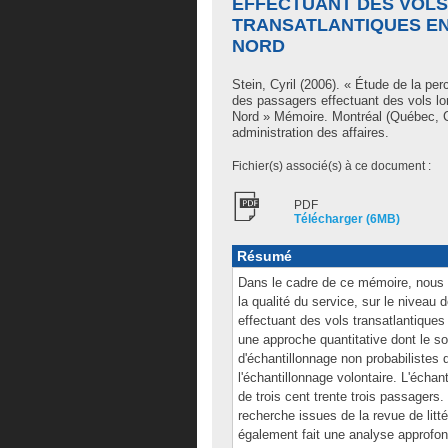
EFFECTUANT DES VOL
TRANSATLANTIQUES EN
NORD
Stein, Cyril
(2006). « Étude de la perce
des passagers effectuant des vols lon
Nord » Mémoire. Montréal (Québec, C
administration des affaires.
Fichier(s) associé(s) à ce document :
PDF
Télécharger (6MB)
Résumé
Dans le cadre de ce mémoire, nous 
la qualité du service, sur le niveau 
effectuant des vols transatlantiques
une approche quantitative dont le so
d'échantillonnage non probabilistes 
l'échantillonnage volontaire. L'échan
de trois cent trente trois passagers
recherche issues de la revue de litt
également fait une analyse approfon