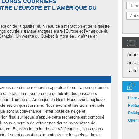
S LONGS COURRIERS
TRE L'EUROPE ET L'AMÉRIQUE DU
ption de la qualité, du niveau de satisfaction et de la fidélité
gs courriers transatlantiques entre l'Europe et l'Amérique du
anada), Université du Québec à Montréal, Maîtrise en
Anné
Auteu
Unité
avons mené une recherche approfondie sur ta perception de
de satisfaction et sur le degré de fidélité des passagers
Libre
 entre l'Europe et l'Amérique du Nord. Nous avons appliqué
cle est un questionnaire. Nous avons utilisé trois méthode
Polit
que sont la convenance, l'effet boule de neige et
Polit
tillon final sur lequel s'appuie cette recherche est composé
Open p
. Il nous a permis de vérifier nos douze hypothèses de
érature. Et, dans le cadre de ces vérifications, nous avons
die des trois construits importants sur lesquels se base