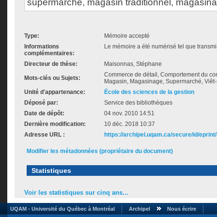
supermarché, magasin traditionnel, magasina
Type:
Mémoire accepté
Informations
Le mémoire a été numérisé tel que transmis
complémentaires:
Directeur de thèse:
Maisonnas, Stéphane
Commerce de détail, Comportement du co
Mots-clés ou Sujets:
Magasin, Magasinage, Supermarché, Viêt
Unité d'appartenance:
École des sciences de la gestion
Déposé par:
Service des bibliothèques
Date de dépôt:
04 nov. 2010 14:51
Dernière modification:
10 déc. 2018 10:37
Adresse URL :
https://archipel.uqam.ca/secure/id/eprint
Modifier les métadonnées (propriétaire du document)
Statistiques
Voir les statistiques sur cinq ans...
UQAM - Université du Québec à Montréal
Archipel
Nous écrire