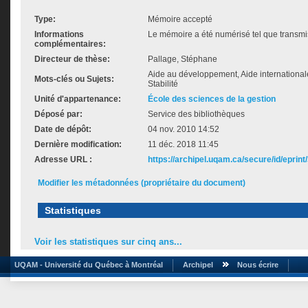
Type:
Mémoire accepté
Informations
Le mémoire a été numérisé tel que transmis
complémentaires:
Directeur de thèse:
Pallage, Stéphane
Aide au développement, Aide internationa
Mots-clés ou Sujets:
Stabilité
Unité d'appartenance:
École des sciences de la gestion
Déposé par:
Service des bibliothèques
Date de dépôt:
04 nov. 2010 14:52
Dernière modification:
11 déc. 2018 11:45
Adresse URL :
https://archipel.uqam.ca/secure/id/eprint
Modifier les métadonnées (propriétaire du document)
Statistiques
Voir les statistiques sur cinq ans...
UQAM - Université du Québec à Montréal
Archipel
Nous écrire