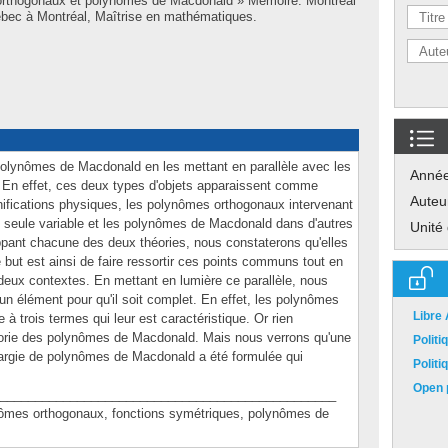
orthogonaux et polynômes de Macdonald » Mémoire. Montréal
bec à Montréal, Maîtrise en mathématiques.
polynômes de Macdonald en les mettant en parallèle avec les
Anné
En effet, ces deux types d'objets apparaissent comme
Auteu
gnifications physiques, les polynômes orthogonaux intervenant
e seule variable et les polynômes de Macdonald dans d'autres
Unité
pant chacune des deux théories, nous constaterons qu'elles
 but est ainsi de faire ressortir ces points communs tout en
 deux contextes. En mettant en lumière ce parallèle, nous
un élément pour qu'il soit complet. En effet, les polynômes
Libre
à trois termes qui leur est caractéristique. Or rien
héorie des polynômes de Macdonald. Mais nous verrons qu'une
Polit
élargie de polynômes de Macdonald a été formulée qui
Polit
Open p
________________________________________________
es orthogonaux, fonctions symétriques, polynômes de