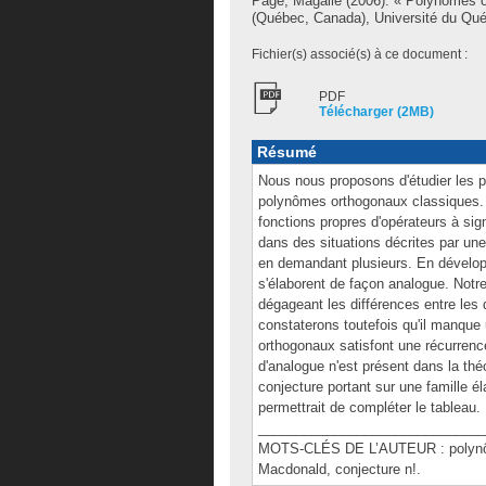
Pagé, Magalie
(2006). « Polynômes 
(Québec, Canada), Université du Qué
Fichier(s) associé(s) à ce document :
PDF
Télécharger (2MB)
Résumé
Nous nous proposons d'étudier les 
polynômes orthogonaux classiques. 
fonctions propres d'opérateurs à si
dans des situations décrites par un
en demandant plusieurs. En dévelop
s'élaborent de façon analogue. Notre
dégageant les différences entre les
constaterons toutefois qu'il manque 
orthogonaux satisfont une récurrence 
d'analogue n'est présent dans la t
conjecture portant sur une famille 
permettrait de compléter le tableau.
______________________________
MOTS-CLÉS DE L’AUTEUR : polynôm
Macdonald, conjecture n!.