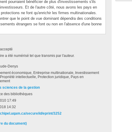
nt pourraient bénéficier de plus d'investissements s'ils
 investisseurs. Et de l'autre côté, nous avons les pays en
otections ne font qu'enrichir les firmes multinationales.
ontrer que le point de vue dominant dépendra des conditions
issements étrangers se font ou non en l'absence d'une bonne
accepté
e a été numérisé tel que transmis par l'auteur.
laude-Denys
ement économique, Entreprise multinationale, Investissement
 Propriété intellectuelle, Protection juridique, Pays en
pement
s sciences de la gestion
ce des bibliothèques
2010 17:49
2018 14:32
rchipel.uqam.ca/secure/id/eprint/3252
ire du document)