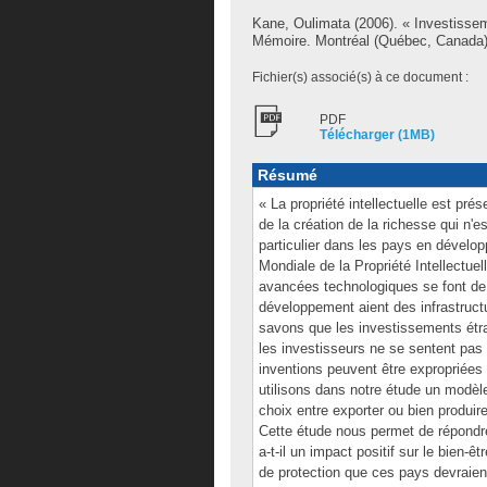
Kane, Oulimata
(2006). « Investissem
Mémoire. Montréal (Québec, Canada),
Fichier(s) associé(s) à ce document :
PDF
Télécharger (1MB)
Résumé
« La propriété intellectuelle est 
de la création de la richesse qui n'e
particulier dans les pays en dévelop
Mondiale de la Propriété Intellectue
avancées technologiques se font de 
développement aient des infrastructur
savons que les investissements étra
les investisseurs ne se sentent pas
inventions peuvent être expropriées
utilisons dans notre étude un modèle
choix entre exporter ou bien produir
Cette étude nous permet de répondre 
a-t-il un impact positif sur le bien-
de protection que ces pays devraient