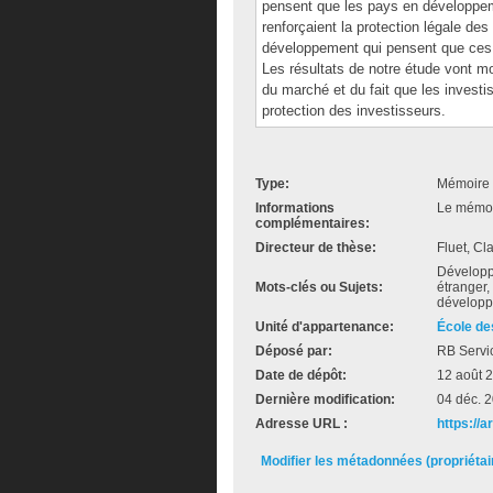
pensent que les pays en développeme
renforçaient la protection légale des
développement qui pensent que ces pr
Les résultats de notre étude vont m
du marché et du fait que les invest
protection des investisseurs.
Type:
Mémoire 
Informations
Le mémoir
complémentaires:
Directeur de thèse:
Fluet, C
Développ
Mots-clés ou Sujets:
étranger,
dévelop
Unité d'appartenance:
École de
Déposé par:
RB Servi
Date de dépôt:
12 août 
Dernière modification:
04 déc. 
Adresse URL :
https://a
Modifier les métadonnées (propriéta