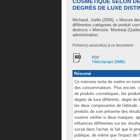
COSMÉTIQUE SELON D
DEGRÉS DE LUXE DISTI
Michaud, Joëlle
(2006). « Mesure des 
différentes catégories de produit co
distincts » Mémoire. Montréal (Québe
administration.
Fichier(s) associé(s) à ce document :
PDF
Télécharger (5MB)
Résumé
Ce mémoire tente de mettre en lumièr
des consommateurs. Plus encore, cet
de produits cosmétiques, les produi
degrés de luxe différents, degré de l
les deux composantes de l'attitude. Ai
produits de soin présente des résult
voulons vérifier si deux marques, ap
influences différentes sur les résult
social dans l'achat, le fait que le 
publique, de même que l'impact de l'