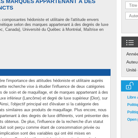
ES MARQUES APPARTENANT À DES
NCTS
composantes hédoniste et utilitaire de l'attitude envers
smétique selon des marques appartenant à des degrés de luxe
c, Canada), Université du Québec à Montréal, Maîtrise en
Anné
Auteu
Unité
e l'importance des attitudes hédoniste et utilitaire auprès
te recherche vise à étudier l'influence de deux catégories
ts de soin et de maquillage, et de marques appartenant à des
Libre
uxe inférieur (Lancôme) et degré de luxe supérieur (Dior), sur
nsi, l'objectif principal est d'évaluer si la catégorie des
Polit
ats similaires aux produits de maquillage. Plus encore, nous
Polit
partenant à des degrés de luxe différents, vont présenter des
Open p
ats obtenus. De plus, l'influence de la recherche d'un statut
produit soit perçu comme étant de consommation privée ou
implication sont des variables qui ont été mises en