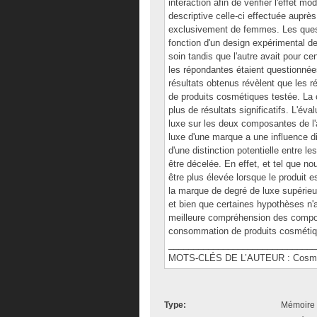
interaction afin de vérifier l'effet m
descriptive celle-ci effectuée aupr
exclusivement de femmes. Les questi
fonction d'un design expérimental de
soin tandis que l'autre avait pour ce
les répondantes étaient questionnée
résultats obtenus révèlent que les r
de produits cosmétiques testée. La c
plus de résultats significatifs. L'év
luxe sur les deux composantes de l'a
luxe d'une marque a une influence di
d'une distinction potentielle entre l
être décelée. En effet, et tel que no
être plus élevée lorsque le produit 
la marque de degré de luxe supérieu
et bien que certaines hypothèses n'
meilleure compréhension des composan
consommation de produits cosmétiq
______________________________
MOTS-CLÉS DE L’AUTEUR : Cosmétiqu
Type:
Mémoire 