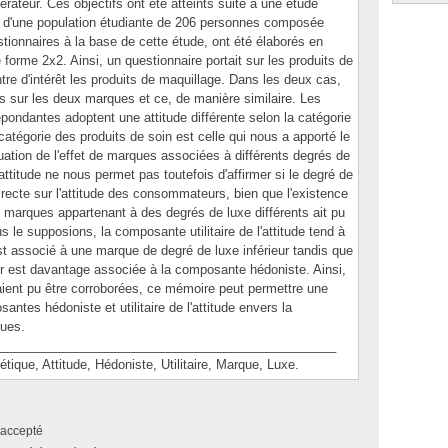
odérateur. Ces objectifs ont été atteints suite à une étude
ès d'une population étudiante de 206 personnes composée
onnaires à la base de cette étude, ont été élaborés en
 forme 2x2. Ainsi, un questionnaire portait sur les produits de
ntre d'intérêt les produits de maquillage. Dans les deux cas,
s sur les deux marques et ce, de manière similaire. Les
épondantes adoptent une attitude différente selon la catégorie
atégorie des produits de soin est celle qui nous a apporté le
aluation de l'effet de marques associées à différents degrés de
ttitude ne nous permet pas toutefois d'affirmer si le degré de
recte sur l'attitude des consommateurs, bien que l'existence
es marques appartenant à des degrés de luxe différents ait pu
us le supposions, la composante utilitaire de l'attitude tend à
est associé à une marque de degré de luxe inférieur tandis que
r est davantage associée à la composante hédoniste. Ainsi,
aient pu être corroborées, ce mémoire peut permettre une
tes hédoniste et utilitaire de l'attitude envers la
ues.
________________________________________________
e, Attitude, Hédoniste, Utilitaire, Marque, Luxe.
accepté