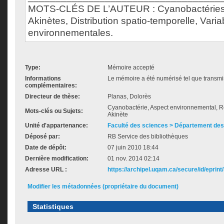
MOTS-CLÉS DE L’AUTEUR : Cyanobactéries,
Akinètes, Distribution spatio-temporelle, Varia
environnementales.
Type:
Mémoire accepté
Informations
Le mémoire a été numérisé tel que transmis
complémentaires:
Directeur de thèse:
Planas, Dolorès
Cyanobactérie, Aspect environnemental, R
Mots-clés ou Sujets:
Akinète
Unité d'appartenance:
Faculté des sciences > Département des
Déposé par:
RB Service des bibliothèques
Date de dépôt:
07 juin 2010 18:44
Dernière modification:
01 nov. 2014 02:14
Adresse URL :
https://archipel.uqam.ca/secure/id/eprint
Modifier les métadonnées (propriétaire du document)
Statistiques