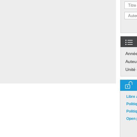
Anné
Auteu
Unité
Libre
Polit
Polit
Open p