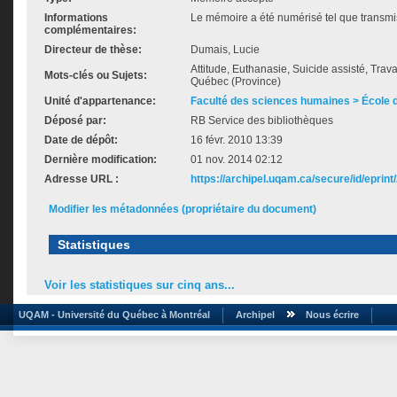
Informations
Le mémoire a été numérisé tel que transmis
complémentaires:
Directeur de thèse:
Dumais, Lucie
Attitude, Euthanasie, Suicide assisté, Travai
Mots-clés ou Sujets:
Québec (Province)
Unité d'appartenance:
Faculté des sciences humaines > École de
Déposé par:
RB Service des bibliothèques
Date de dépôt:
16 févr. 2010 13:39
Dernière modification:
01 nov. 2014 02:12
Adresse URL :
https://archipel.uqam.ca/secure/id/eprint
Modifier les métadonnées (propriétaire du document)
Statistiques
Voir les statistiques sur cinq ans...
UQAM - Université du Québec à Montréal
Archipel
Nous écrire