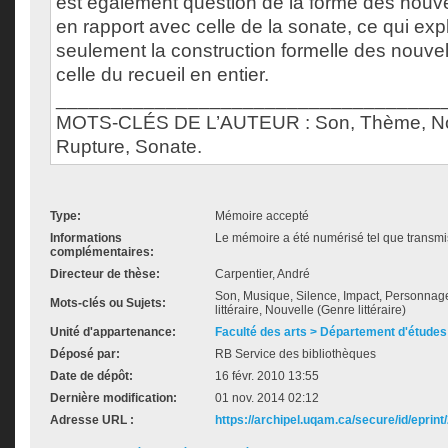
est également question de la forme des nouvel
en rapport avec celle de la sonate, ce qui ex
seulement la construction formelle des nouvel
celle du recueil en entier.
___________________________________
MOTS-CLÉS DE L’AUTEUR : Son, Thème, Nouve
Rupture, Sonate.
Type:
Mémoire accepté
Informations
Le mémoire a été numérisé tel que transmis
complémentaires:
Directeur de thèse:
Carpentier, André
Son, Musique, Silence, Impact, Personnage
Mots-clés ou Sujets:
littéraire, Nouvelle (Genre littéraire)
Unité d'appartenance:
Faculté des arts > Département d'études 
Déposé par:
RB Service des bibliothèques
Date de dépôt:
16 févr. 2010 13:55
Dernière modification:
01 nov. 2014 02:12
Adresse URL :
https://archipel.uqam.ca/secure/id/eprint