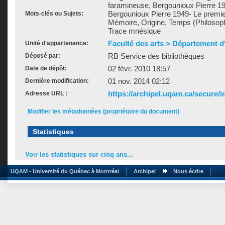
faramineuse, Bergounioux Pierre 1
Bergounioux Pierre 1949- Le premier
Mots-clés ou Sujets:
Mémoire, Origine, Temps (Philosophi
Trace mnésique
Faculté des arts > Département d'
Unité d'appartenance:
RB Service des bibliothèques
Déposé par:
02 févr. 2010 18:57
Date de dépôt:
01 nov. 2014 02:12
Dernière modification:
https://archipel.uqam.ca/secure/i
Adresse URL :
Modifier les métadonnées (propriétaire du document)
Statistiques
Voir les statistiques sur cinq ans...
UQAM - Université du Québec à Montréal
Archipel
Nous écrire