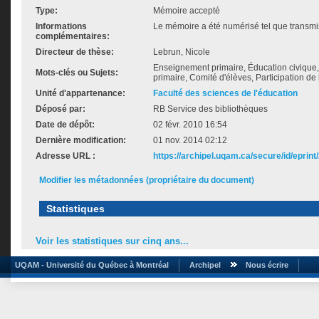
Type:
Mémoire accepté
Informations
Le mémoire a été numérisé tel que transmis
complémentaires:
Directeur de thèse:
Lebrun, Nicole
Enseignement primaire, Éducation civique
Mots-clés ou Sujets:
primaire, Comité d'élèves, Participation de
Unité d'appartenance:
Faculté des sciences de l'éducation
Déposé par:
RB Service des bibliothèques
Date de dépôt:
02 févr. 2010 16:54
Dernière modification:
01 nov. 2014 02:12
Adresse URL :
https://archipel.uqam.ca/secure/id/eprint
Modifier les métadonnées (propriétaire du document)
Statistiques
Voir les statistiques sur cinq ans...
UQAM - Université du Québec à Montréal
Archipel
Nous écrire