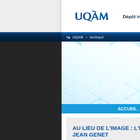
UQAM
Archipel
ACCUEIL
AU LIEU DE L'IMAGE : 
JEAN GENET