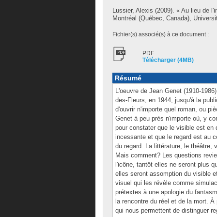
Lussier, Alexis
(2009). « Au lieu de l'
Montréal (Québec, Canada), Universit
Fichier(s) associé(s) à ce document :
PDF
Télécharger (4MB)
Résumé
L'oeuvre de Jean Genet (1910-1986) 
des-Fleurs, en 1944, jusqu'à la publ
d'ouvrir n'importe quel roman, ou pièc
Genet à peu près n'importe où, y co
pour constater que le visible est en 
incessante et que le regard est au ce
du regard. La littérature, le théâtr
Mais comment? Les questions revienn
l'icône, tantôt elles ne seront plus 
elles seront assomption du visible et
visuel qui les révèle comme simulac
prétextes à une apologie du fantasme
la rencontre du réel et de la mort. 
qui nous permettent de distinguer re