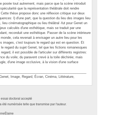
tre posée tout autrement, mais parce que la scène introduit
 spécularité que la représentation théâtrale doit rendre
 Cette thèse propose donc une réflexion critique sur deux
équences: l) d'une part, que la question du lieu des images lieu
 lieu cinématographique ou lieu théâtral -fut pour Genet un
jeux calculés d'une esthétique, mais se traduit par une
dant, reconduit une esthétique. Passer de la scène intérieure
u monde, cela revenait à envisager un autre lieu pour les
es images, c'est toujours le regard qui est en question. Et
 le regard du sujet Genet, tel que les fictions romanesques
egard, il est possible de l'articuler sur différents registres:
ence du voile; du paravent crevé à la toile déchirée; mais
ugle, d'une image occlusive, à la vision d'une surface
________________________________________________
et, Image, Regard, Écran, Cinéma, Littérature,
 essai doctoral accepté
a été numérisée telle que transmise par l'auteur.
AnneÉlaine