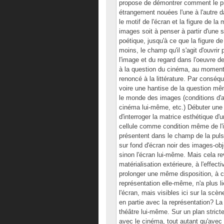
propose de démontrer comment le pr
étrangement nouées l'une à l'autre d
le motif de l'écran et la figure de la
images soit à penser à partir d'une st
poétique, jusqu'à ce que la figure de
moins, le champ qu'il s'agit d'ouvrir
l'image et du regard dans l'oeuvre 
à la question du cinéma, au moment 
renoncé à la littérature. Par conséqu
voire une hantise de la question mêm
le monde des images (conditions d'ap
cinéma lui-même, etc.) Débuter une r
d'interroger la matrice esthétique d'
cellule comme condition même de l
présentent dans le champ de la pulsi
sur fond d'écran noir des images-obje
sinon l'écran lui-même. Mais cela rev
matérialisation extérieure, à l'effect
prolonger une même disposition, à ce
représentation elle-même, n'a plus l
l'écran, mais visibles ici sur la s
en partie avec la représentation? La
théâtre lui-même. Sur un plan strict
avec le cinéma, tout autant qu'avec