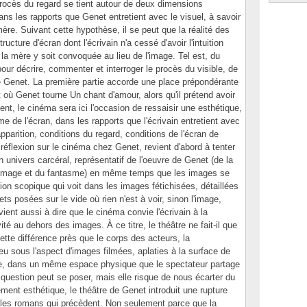
ocès du regard se tient autour de deux dimensions
ans les rapports que Genet entretient avec le visuel, à savoir
 mère. Suivant cette hypothèse, il se peut que la réalité des
ructure d'écran dont l'écrivain n'a cessé d'avoir l'intuition
 la mère y soit convoquée au lieu de l'image. Tel est, du
 pour décrire, commenter et interroger le procès du visible, de
de Genet. La première partie accorde une place prépondérante
où Genet tourne Un chant d'amour, alors qu'il prétend avoir
ent, le cinéma sera ici l'occasion de ressaisir une esthétique,
e de l'écran, dans les rapports que l'écrivain entretient avec
parition, conditions du regard, conditions de l'écran de
éflexion sur le cinéma chez Genet, revient d'abord à tenter
un univers carcéral, représentatif de l'oeuvre de Genet (de la
'image et du fantasme) en même temps que les images se
on scopique qui voit dans les images fétichisées, détaillées
ts posées sur le vide où rien n'est à voir, sinon l'image,
ient aussi à dire que le cinéma convie l'écrivain à la
ivité au dehors des images. À ce titre, le théâtre ne fait-il que
tte différence près que le corps des acteurs, la
ieu sous l'aspect d'images filmées, aplaties à la surface de
cène, dans un même espace physique que le spectateur partage
 question peut se poser, mais elle risque de nous écarter du
ement esthétique, le théâtre de Genet introduit une rupture
 les romans qui précèdent. Non seulement parce que la