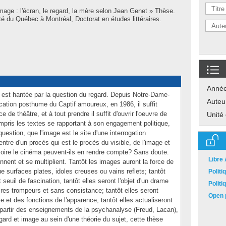
image : l'écran, le regard, la mère selon Jean Genet » Thèse.
é du Québec à Montréal, Doctorat en études littéraires.
Anné
est hantée par la question du regard. Depuis Notre-Dame-
Auteu
ication posthume du Captif amoureux, en 1986, il suffit
e de théâtre, et à tout prendre il suffit d'ouvrir l'oeuvre de
Unité
mpris les textes se rapportant à son engagement politique,
question, que l'image est le site d'une interrogation
ntre d'un procès qui est le procès du visible, de l'image et
e, voire le cinéma peuvent-ils en rendre compte? Sans doute.
Libre
ent et se multiplient. Tantôt les images auront la force de
que surfaces plates, idoles creuses ou vains reflets; tantôt
Polit
 seuil de fascination, tantôt elles seront l'objet d'un drame
Polit
res trompeurs et sans consistance; tantôt elles seront
Open p
 et des fonctions de l'apparence, tantôt elles actualiseront
À partir des enseignements de la psychanalyse (Freud, Lacan),
gard et image au sein d'une théorie du sujet, cette thèse