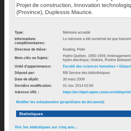
Projet de construction, Innovation technolog
(Province), Duplessis Maurice.
Type:
Mémoire accepté
Informations
Le mémoire a été numérisé tel que transmis
complémentaires:
Directeur de thèse:
Keating, Peter
Hydro-Québec, 1950-1959, Aménagement h
Mots-clés ou Sujets:
hydro-électrique, Histoire, Rivière Betsiam
Unité d'appartenance:
Faculté des sciences humaines > Départ
Déposé par:
RB Service des bibliothèques
Date de dépôt:
30 mars 2009
Dernière modification:
01 nov. 2014 02:09
Adresse URL :
https://archipel.uqam.ca/secure/id/eprint
Modifier les métadonnées (propriétaire du document)
Statistiques
Voir les statistiques sur cinq ans...