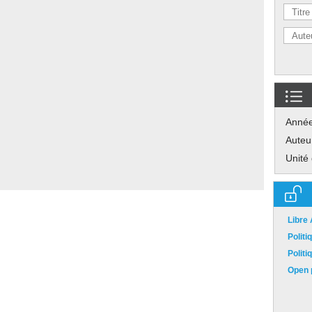
Anné
Auteu
Unité
Libre
Polit
Polit
Open p