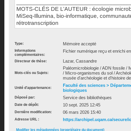
___________________________________
MOTS-CLÉS DE L’AUTEUR : écologie microb
MiSeq-Illumina, bio-informatique, communaut
rétrotranscription
Mémoire accepté
Type:
Informations
Fichier numérique reçu et enrichi e
complémentaires:
Lazar, Cassandre
Directeur de thèse:
Paléomicrobiologie / ADN fossile / 
/ Micro-organismes du sol / Archéolog
Mots-clés ou Sujets:
musée d'archéologie et d'histoire de
Faculté des sciences > Départem
Unité d'appartenance:
biologiques
Service des bibliothèques
Déposé par:
10 sept. 2025 12:45
Date de dépôt:
06 mars 2026 15:40
Dernière modification:
https://archipel.uqam.ca/secure/i
Adresse URL :
Modifier les métadonnées (propriétaire du document)