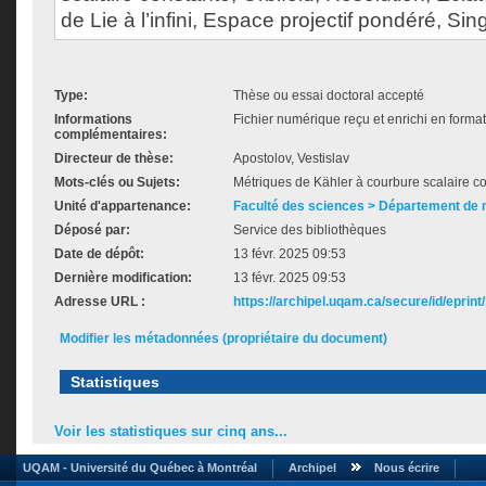
de Lie à l’infini, Espace projectif pondéré, Sing
Type:
Thèse ou essai doctoral accepté
Informations
Fichier numérique reçu et enrichi en forma
complémentaires:
Directeur de thèse:
Apostolov, Vestislav
Mots-clés ou Sujets:
Métriques de Kähler à courbure scalaire co
Unité d'appartenance:
Faculté des sciences > Département de
Déposé par:
Service des bibliothèques
Date de dépôt:
13 févr. 2025 09:53
Dernière modification:
13 févr. 2025 09:53
Adresse URL :
https://archipel.uqam.ca/secure/id/eprint
Modifier les métadonnées (propriétaire du document)
Statistiques
Voir les statistiques sur cinq ans...
UQAM - Université du Québec à Montréal
Archipel
Nous écrire