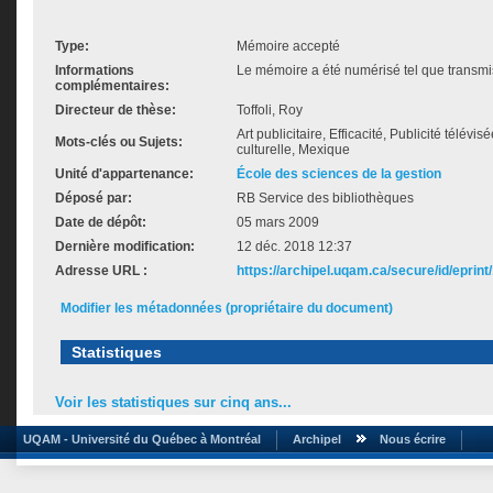
Type:
Mémoire accepté
Informations
Le mémoire a été numérisé tel que transmis
complémentaires:
Directeur de thèse:
Toffoli, Roy
Art publicitaire, Efficacité, Publicité télévis
Mots-clés ou Sujets:
culturelle, Mexique
Unité d'appartenance:
École des sciences de la gestion
Déposé par:
RB Service des bibliothèques
Date de dépôt:
05 mars 2009
Dernière modification:
12 déc. 2018 12:37
Adresse URL :
https://archipel.uqam.ca/secure/id/eprint
Modifier les métadonnées (propriétaire du document)
Statistiques
Voir les statistiques sur cinq ans...
UQAM - Université du Québec à Montréal
Archipel
Nous écrire