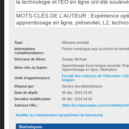
la technologie et l’EO en ligne ont été soulev
___________________________________
MOTS-CLÉS DE L’AUTEUR : Expérience opti
apprentissage en ligne, présentiel, L2, techno
Type:
Mémoire accepté
Informations
Fichier numérique reçu et enrichi en forma
complémentaires:
Directeur de thèse:
Zuniga, Michael
Apprentissage d'une langue seconde / Exp
Mots-clés ou Sujets:
Apprentissage en ligne / Motivation
Faculté des sciences de l'éducation > D
Unité d'appartenance:
langues
Déposé par:
Service des bibliothèques
Date de dépôt:
05 déc. 2024 10:40
Dernière modification:
05 déc. 2024 10:40
Adresse URL :
https://archipel.uqam.ca/secure/id/eprint
Modifier les métadonnées (propriétaire du document)
Statistiques