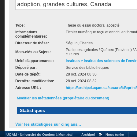
adoption, grandes cultures, Canada
Type:
Thèse ou essai doctoral accepté
Informations
Fichier numérique reçu et enrichi en forma
complémentaires:
Directeur de thèse:
Séguin, Charles
Pratiques agricoles / Québec (Province) / 
Mots-clés ou Sujets:
cultures
Unité d'appartenance:
Instituts > Institut des sciences de l'env
Déposé par:
Service des bibliothèques
Date de dépôt:
28 oct. 2024 08:30
Dernière modification:
28 oct. 2024 08:32
Adresse URL :
https://archipel.uqam.ca/secure/id/eprint
Modifier les métadonnées (propriétaire du document)
Statistiques
Voir les statistiques sur cinq ans...
UQAM - Université du Québec à Montréal
Archipel
Nous écrire