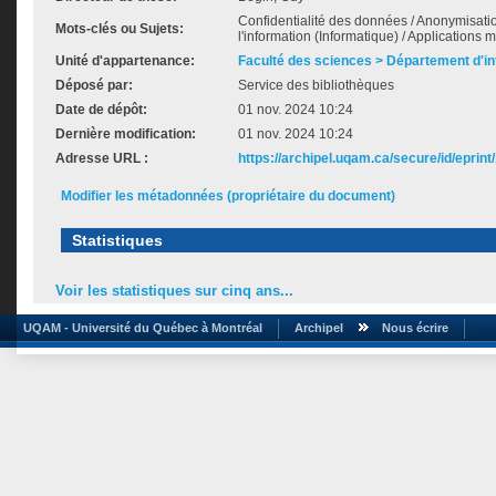
Confidentialité des données / Anonymisat
Mots-clés ou Sujets:
l'information (Informatique) / Applications 
Unité d'appartenance:
Faculté des sciences > Département d'i
Déposé par:
Service des bibliothèques
Date de dépôt:
01 nov. 2024 10:24
Dernière modification:
01 nov. 2024 10:24
Adresse URL :
https://archipel.uqam.ca/secure/id/eprint
Modifier les métadonnées (propriétaire du document)
Statistiques
Voir les statistiques sur cinq ans...
UQAM - Université du Québec à Montréal
Archipel
Nous écrire