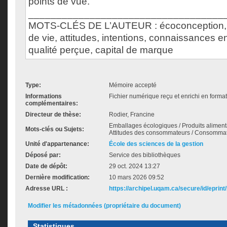
points de vue.
___________________________________
MOTS-CLÉS DE L’AUTEUR : écoconception, 
de vie, attitudes, intentions, connaissances 
qualité perçue, capital de marque
Type:
Mémoire accepté
Informations
Fichier numérique reçu et enrichi en forma
complémentaires:
Directeur de thèse:
Rodier, Francine
Emballages écologiques / Produits alimentai
Mots-clés ou Sujets:
Attitudes des consommateurs / Consommat
Unité d'appartenance:
École des sciences de la gestion
Déposé par:
Service des bibliothèques
Date de dépôt:
29 oct. 2024 13:27
Dernière modification:
10 mars 2026 09:52
Adresse URL :
https://archipel.uqam.ca/secure/id/eprint
Modifier les métadonnées (propriétaire du document)
Statistiques