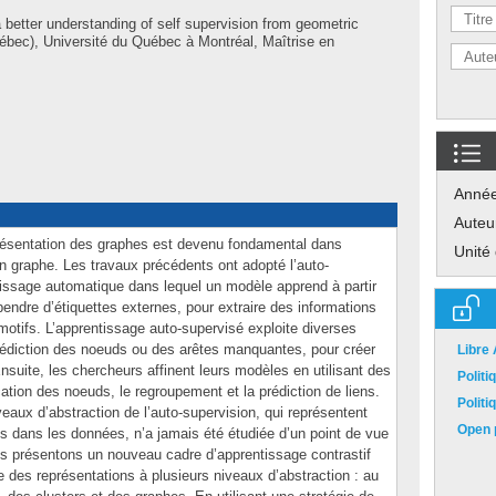
 better understanding of self supervision from geometric
ébec), Université du Québec à Montréal, Maîtrise en
Anné
Auteu
résentation des graphes est devenu fondamental dans
Unité
n graphe. Les travaux précédents ont adopté l’auto-
issage automatique dans lequel un modèle apprend à partir
dre d’étiquettes externes, pour extraire des informations
otifs. L’apprentissage auto-supervisé exploite diverses
 prédiction des noeuds ou des arêtes manquantes, pour créer
Libre
Ensuite, les chercheurs affinent leurs modèles en utilisant des
Polit
cation des noeuds, le regroupement et la prédiction de liens.
Polit
veaux d’abstraction de l’auto-supervision, qui représentent
Open p
ons dans les données, n’a jamais été étudiée d’un point de vue
 présentons un nouveau cadre d’apprentissage contrastif
 des représentations à plusieurs niveaux d’abstraction : au