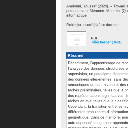
Amdouni, Youssef
(2024). « Toward a
perspective » Mémoire. Montréal (Qu
informatique.
Fichier(s) associé(s) à ce document :
PDF
Télécharger (3MB)
Résumé
Récemment, l’apprentissage de rep
l’analyse des données structurées e
supervision, un paradigme d’apprent
des données elles-mêmes, sans dépen
sémantiques de haut niveau et des m
tâches préliminaires, telles que la
des représentations significatives. 
tâches en aval telles que la classifi
Cependant, la transition entre les ni
différentes granularités d’informati
géométrique. Dans ce mémoire, nous
auto-supervisé conçu pour apprendre