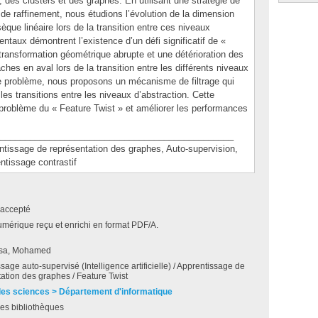
 des clusters et des graphes. En utilisant une stratégie de
de raffinement, nous étudions l’évolution de la dimension
sèque linéaire lors de la transition entre ces niveaux
entaux démontrent l’existence d’un défi significatif de «
transformation géométrique abrupte et une détérioration des
es en aval lors de la transition entre les différents niveaux
e problème, nous proposons un mécanisme de filtrage qui
e les transitions entre les niveaux d’abstraction. Cette
u problème du « Feature Twist » et améliorer les performances
_______________________________________________
sage de représentation des graphes, Auto-supervision,
ntissage contrastif
accepté
umérique reçu et enrichi en format PDF/A.
sa, Mohamed
sage auto-supervisé (Intelligence artificielle) / Apprentissage de
ation des graphes / Feature Twist
des sciences > Département d'informatique
es bibliothèques