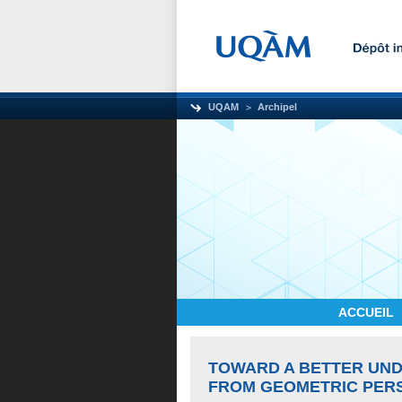
UQAM
Archipel
ACCUEIL
TOWARD A BETTER UND
FROM GEOMETRIC PER