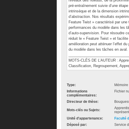
niveaux des noeuds, de la proximité,
pré-entraînement suivie d’une étape 
intrinsèque et de la dimension intrin
d’abstraction. Nos résultats expérim
Feature Twist » caractérisé par une 
performances du modèle dans les tâch
d’auto-supervision. Pour résoudre c
réduit le « Feature Twist » et facilit
amélioration peut atténuer l’effet d
du modèle dans les tâches en aval.
______________________________
MOTS-CLÉS DE L’AUTEUR : Apprentis
Classification, Regroupement, Appre
Type:
Mémoire 
Informations
Fichier n
complémentaires:
Directeur de thèse:
Bougues
Apprentis
Mots-clés ou Sujets:
représent
Unité d'appartenance:
Faculté 
Déposé par:
Service d