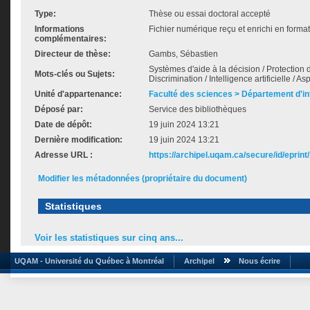
Type:
Thèse ou essai doctoral accepté
Informations
Fichier numérique reçu et enrichi en forma
complémentaires:
Directeur de thèse:
Gambs, Sébastien
Systèmes d'aide à la décision / Protection de 
Mots-clés ou Sujets:
Discrimination / Intelligence artificielle / As
Unité d'appartenance:
Faculté des sciences > Département d'i
Déposé par:
Service des bibliothèques
Date de dépôt:
19 juin 2024 13:21
Dernière modification:
19 juin 2024 13:21
Adresse URL :
https://archipel.uqam.ca/secure/id/eprint
Modifier les métadonnées (propriétaire du document)
Statistiques
Voir les statistiques sur cinq ans...
UQAM - Université du Québec à Montréal
Archipel
Nous écrire