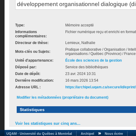
développement organisationnel dialogique (d
Type:
Mémoire accepté
Informations
Fichier numérique reçu et enrichi en forma
complémentaires:
Directeur de thèse:
Lemieux, Nathalie
Pratique collaborative / Organisation / Inte
Mots-clés ou Sujets:
organisations / Québec (Province) / France
Unité d'appartenance:
École des sciences de la gestion
Déposé par:
Service des bibliothèques
Date de dépôt:
23 avr. 2024 10:31
Dernière modification:
16 mars 2026 13:54
Adresse URL :
https://archipel.uqam.ca/secure/id/eprint
Modifier les métadonnées (propriétaire du document)
Statistiques
Voir les statistiques sur cinq ans...
UQAM - Université du Québec à Montréal
Archipel
Nous écrire