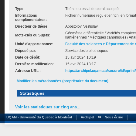
Type:
Thèse ou essai doctoral accepté
Informations
Fichier numérique reçu et enrichi en forma
complémentaires:
Directeur de thèse:
Apostolov, Vestislav
Géométrie différentielle / Variétés complexes
Mots-clés ou Sujets:
kählériennes / Métriques canoniques / Ana
Unité d'appartenance:
Faculté des sciences > Département de
Déposé par:
Service des bibliothèques
Date de dépôt:
15 avr. 2024 10:19
Dernière modification:
15 avr. 2024 13:17
Adresse URL :
https://archipel.uqam.ca/secure/id/eprint
Modifier les métadonnées (propriétaire du document)
Statistiques
Voir les statistiques sur cinq ans...
UQAM - Université du Québec à Montréal
Archipel
Nous écrire