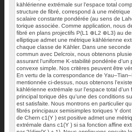
kählérienne extrémale sur l’espace total comp
structure de fibré, correspond à une métriqu
scalaire constante pondérée (au sens de Lahdil
torique associée. Comme application, nous d
fibré en plans projectifs P(L1 ⊕L2 ⊕L3) au d
elliptique admet une métrique kählérienne ex
chaque classe de Kähler. Dans une seconde pa
commun avec Delcroix, nous obtenons plusie
assurant l’uniforme K-stabilité pondérée d’un
convexe simple. Nos critères peuvent être véri
En vertu de la correspondance de Yau–Tian
mentionnée ci-dessus, nous obtenons l’exist
kählérienne extrémale sur l’espace total d’un 
principal torique dès qu’une des conditions suf
est satisfaite. Nous montrons en particulier q
fibrés principaux semisimples toriques Y dont
de Chern c1(Y ) est positive admet une métri
extrémale dans c1(Y ) si sa fonction affine e
par 2(dim(Y ) + 1). Nous appliquons ensuite la