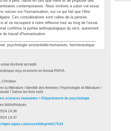
ui à jaillir, naître en tant que mère et de proposer des
ntitaires contemporaines. Nous invitons à saisir cet essai
naïves sur l’humanisation, sur ce qui fait que l’être
lgaire. Ces considérations sont celles de la pensée
e et se recoupent à notre réflexion tout au long de l’essai.
nel confirme la portée anthropologique du récit, autrement
ve du travail d’humanisation.
_______________________________________________
 psychologie existentielle-humaniste, herméneutique
 essai doctoral accepté
umérique reçu et enrichi en format PDF/A.
, Christian
s la littérature / Identité des femmes / Psychologie et littérature /
audé / Salina les trois exils
des sciences humaines > Département de psychologie
es bibliothèques
2024 14:36
2024 14:37
archipel.uqam.ca/secure/id/eprint/17524