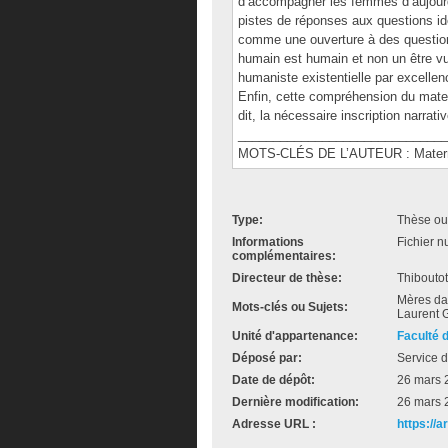
d’accompagner les femmes d’aujourd’h
pistes de réponses aux questions ide
comme une ouverture à des questions 
humain est humain et non un être vu
humaniste existentielle par excellenc
Enfin, cette compréhension du mater
dit, la nécessaire inscription narrati
______________________________
MOTS-CLÉS DE L’AUTEUR : Maternel,
Type:
Thèse ou
Informations
Fichier n
complémentaires:
Directeur de thèse:
Thiboutot
Mères dan
Mots-clés ou Sujets:
Laurent G
Unité d'appartenance:
Faculté 
Déposé par:
Service d
Date de dépôt:
26 mars 
Dernière modification:
26 mars 
Adresse URL :
https://