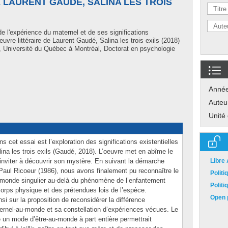
 LAURENT GAUDÉ, SALINA LES TROIS
e l'expérience du maternel et de ses significations
oeuvre littéraire de Laurent Gaudé, Salina les trois exils (2018)
 Université du Québec à Montréal, Doctorat en psychologie
Anné
Auteu
Unité
s cet essai est l’exploration des significations existentielles
ina les trois exils (Gaudé, 2018). L’oeuvre met en abîme le
 inviter à découvrir son mystère. En suivant la démarche
Libre
 Paul Ricoeur (1986), nous avons finalement pu reconnaître le
Polit
monde singulier au-delà du phénomène de l’enfantement
Polit
corps physique et des prétendues lois de l’espèce.
Open p
nsi sur la proposition de reconsidérer la différence
aternel-au-monde et sa constellation d’expériences vécues. Le
 un mode d’être-au-monde à part entière permettrait