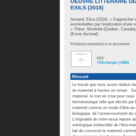
OEUVRE LITTÉRAIRE DE
EXILS (2018)
Senand, Elisa
(2024). « S'approcher d
existentielles par l'exploration d'une 
» Thèse. Montréal (Québec, Canada),
(Essai doctoral).
Fichier(s) associé(s) à ce document :
PDF
Télécharger (1MB)
Résumé
Le travail que nous avons réalisé dan
du maternel à travers un roman : Sal
maternel, le met en crise pour nous
herméneutique telle que décrite par
maternel comme un mode d’être-au-
biologique, de l’asservissement du 
L’originalité de notre essai repose ai
ontologique irréductible de l’être-m
fait de concevoir le maternel comme